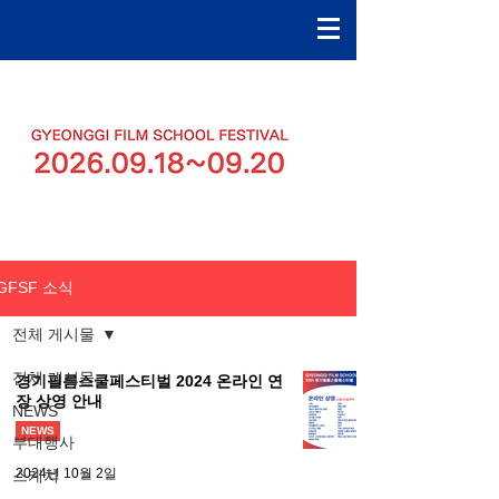
GFSF 소식
전체 게시물
전체 게시물
경기필름스쿨페스티벌 2024 온라인 연
장 상영 안내
NEWS
NEWS
부대행사
2024년 10월 2일
스케치