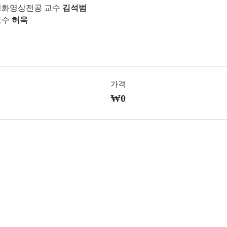
화영상전공 교수 
김석범
수 
허욱
가격
₩0