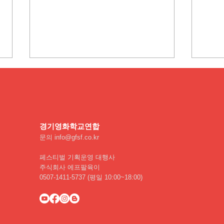
관객과의 대화(GT) 모더레이
터 변경 안내
9월 20일 토요일 상영섹션에서 진
행될 관객과의 대화(GT) 모더레이
경기영화학교연
합
터 명단에 일부 변동이 있음을 알
문의
info@gfsf.co.kr
려드립니다. 변동 전 Section 3 성
결대학교 류훈 교수님 Section 4
하이
페스티벌 기획운영 대행사
서울예술대학교 소재영 교수님 변
다시
주식회사 에프팔육이
0507-1411-5737 (평일 10:00~18:00)
동 후 Section 3...