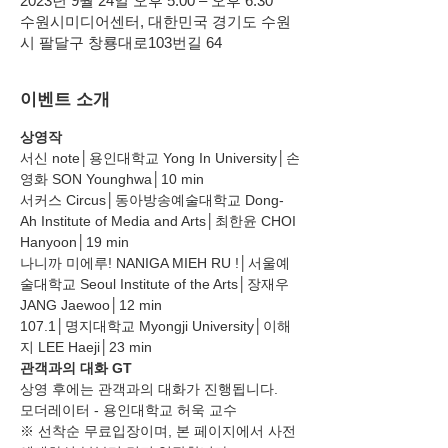
2023년 9월 24일 오후 5:00 – 오후 6:30
수원시미디어센터, 대한민국 경기도 수원
시 팔달구 창룡대로103번길 64
이벤트 소개
상영작
서신 note│용인대학교 Yong In University│손
영화 SON Younghwa│10 min
서커스 Circus│동아방송예술대학교 Dong-
Ah Institute of Media and Arts│최한윤 CHOI 
Hanyoon│19 min
나니까 미에루! NANIGA MIEH RU !│서울예
술대학교 Seoul Institute of the Arts│장재우
JANG Jaewoo│12 min
107.1│명지대학교 Myongji University│이해
지 LEE Haeji│23 min
관객과의 대화 GT
상영 후에는 관객과의 대화가 진행됩니다.
모더레이터 - 용인대학교 허욱 교수
※ 선착순 무료입장이며, 본 페이지에서 사전 